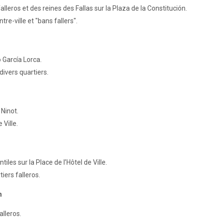
eros et des reines des Fallas sur la Plaza de la Constitución.
tre-ville et "bans fallers".
 García Lorca.
divers quartiers.
 Ninot.
 Ville.
iles sur la Place de l’Hôtel de Ville.
iers falleros.
h
alleros.